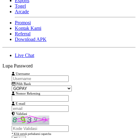
Esports
Togel
Arcade
Promosi
Kontak Kami
Referral
Download APK
Live Chat
Lupa Password
Username
Pilih Bank
Nomor Rekening
E-mail
Validasi
* Klik untuk perbaharui capatcha