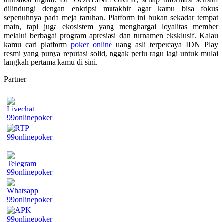
dilindungi dengan enkripsi mutakhir agar kamu bisa fokus
sepenuhnya pada meja taruhan. Platform ini bukan sekadar tempat
main, tapi juga ekosistem yang menghargai loyalitas member
melalui berbagai program apresiasi dan turnamen eksklusif. Kalau
kamu cari platform
poker online
uang asli terpercaya IDN Play
resmi yang punya reputasi solid, nggak perlu ragu lagi untuk mulai
langkah pertama kamu di sini.
Partner