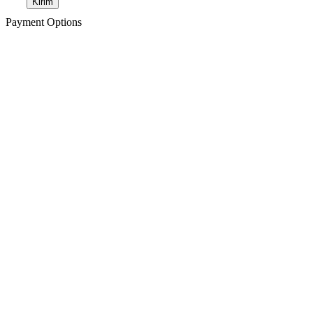
Kirim
Payment Options