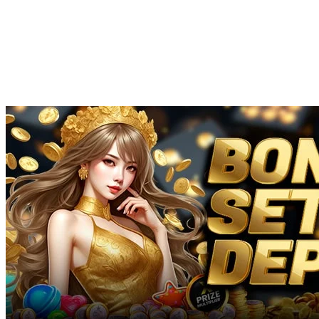
MUTLAK DAN TIDAK DAPAT DIGANGGU-GUGAT.
8. BONUS YANG DIBERIKAN HARAP DIGUNAKAN
DENGAN BIJAK DAN SEWAJARNYA, 99ONLINEPOKER
TIDAK AKAN TOLERANSI APABILA DITEMUKAN
KECURANGAN DALAM BENTUK APAPUN SEPERTI
GROUPING, KESAMAAN IP, NO RISK BET MAKA BONUS
BESERTA MODAL DEPOSIT AKAN KAMI HANGUSKAN.