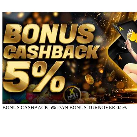
BESERTA MODAL DEPOSIT AKAN KAMI HANGUSKAN.
BONUS CASHBACK 5% DAN BONUS TURNOVER 0.5%
SYARAT & KETENTUAN:
1. BONUS BERLAKU UNTUK SEMUA MEMBER
99ONLINEPOKER.
2. BONUS CASHBACK 5% DIBERIKAN UNTUK