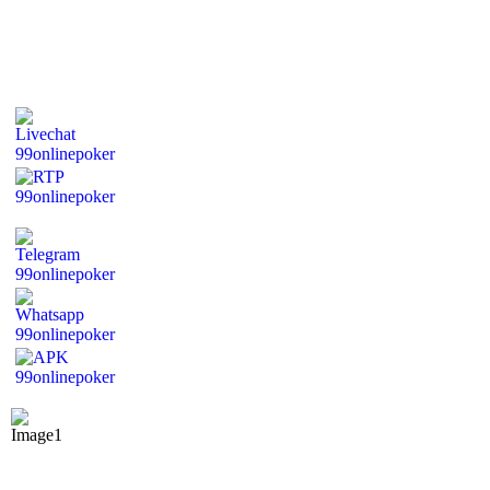
Turnamen
Jadwal (WIB)
Total Pemenang
Total Hadiah (RP)
1
00:00 - 17:59
23.100
4,950,000,000
2
06:00 - 23:59
24.750
8,250,000,000
TOTAL
47.850
13,200,000,000
SLOT MANIA Turnamen Harian 1
Kemenangan Spin Tunggal Tertinggi/Nilai Taruhan yang Disesuaikan
00:00 - 17:59 WIB
Peringkat
Hadiah (RP)
Total Pemenang
Total Hadiah (RP)
1
3,000,000
1
3,000,000
2
2,000,000
1
2,000,000
3-4
1,000,000
2
2,000,000
5-8
500,000
4
2,000,000
9-16
300,000
8
2,400,000
17-34
100,000
18
1,800,000
35-70
50,000
36
1,800,000
TOTAL
70
15,000,000
Syarat dan Ketentuan:
1. SLOT MANIA Turnamen oleh Pragmatic Play dan Fat Panda dengan hadiah senilai Rp
4.95 Miliar akan dibagikan kepada 23.100 Pemain Teratas yang memiliki skor tertinggi di
papan peringkat selama periode promosi.
2. SLOT MANIA Turnamen dimulai dari 17/02/2026 hingga 12/01/2027, setiap hari antara
00:00 - 17:59 WIB.
3. Permainan yang berpartisipasi semua game
Pragmatic Play & Fat Panda
. Kecuali
semua game Arcade, Diamonds are Forever 3 lines, Irish Charms, Money Roll, dan